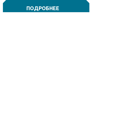
ПОДРОБНЕЕ
ОБРАЩАЙТЕСЬ К
НАМ С
ПРИГЛАШЕНИЕМ
К УЧАСТИЮ В
ТЕНДЕРЕ
СВЯЗАТЬСЯ
105005, МОСКВА, УЛ. БАУМАНСКАЯ 7,
С.1, ОФИС 325